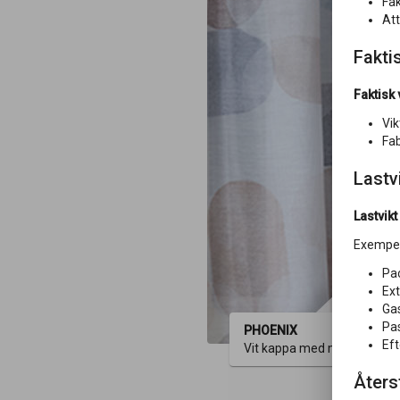
Fak
Att
Faktis
Faktisk 
Vik
Fab
Lastv
Lastvikt
Exempel
Pac
Ext
Gas
Pas
PHOENIX
Eft
Vit kappa med mönstrad ljus
Åters