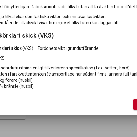
kt för ytterligare fabriksmonterade tillval utan att lastvikten blir otillåtet l
je tillval ökar den faktiska vikten och minskar lastvikten.
rstående tillvalsvikt visar hur mycket tillval som kan läggas till.
 körklart skick (VKS)
örklart skick
(VKS) = Fordonets vikt i grundutförande.
VKS:
ndardutrustning enligt tillverkarens specifikation (t.ex. batteri, bord).
ten i färskvattentanken (transportläge när sådant finns, annars full tan
kg förare (husbil).
% bränsle (husbil).
elektriskt
id B8)