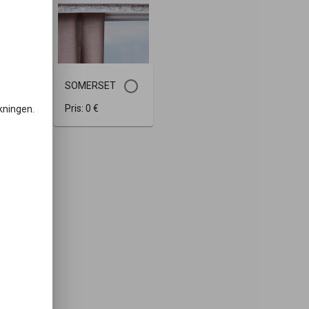
ALL
SOMERSET
Pris:
0 €
rkningen.