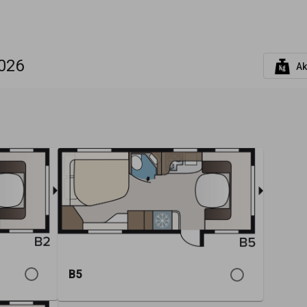
026
Ak
B5