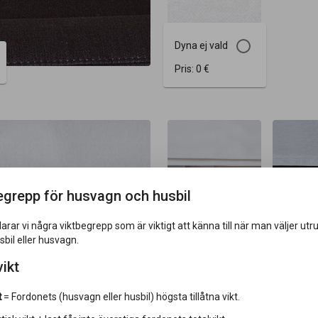
Dyna ej vald
Pris:
0 €
egrepp för husvagn och husbil
larar vi några viktbegrepp som är viktigt att känna till när man väljer utr
usbil eller husvagn.
PHOENIX
TULS
vikt
Pris:
0 €
Pris:
0
t
= Fordonets (husvagn eller husbil) högsta tillåtna vikt.