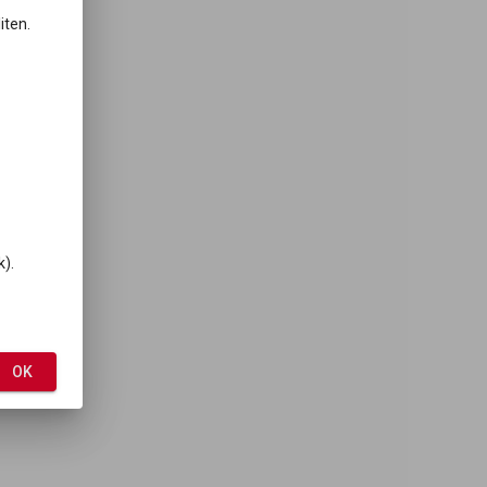
iten.
k).
OK