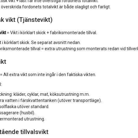
tisk vikt + last får inte överstiga fordonets totalvikt.
 överskrida fordonets totalvikt är både olagligt och farligt.
k vikt (Tjänstevikt)
vikt
= Vikt i körklart skick + fabriksmonterade tillval.
TUCSON
CORNW
t i körklart skick. Se separat avsnitt nedan.
Pris:
0 €
Pris:
0 €
riksmonterade tillval = extra utrustning som monterats redan vid tillve
ikt
= All extra vikt som inte ingår i den faktiska vikten.
:
kning: kläder, cyklar, mat, köksutrustning m.m.
ra vatten i färskvattentanken (utöver transportläge).
olflaska utöver standard.
Gardin ej
sagerare (husbil).
vald
ermonterad utrustning.
Pris:
0 €
 gardin.
tående tillvalsvikt