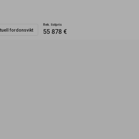
Rek. listpris
tuell fordonsvikt
55 878 €