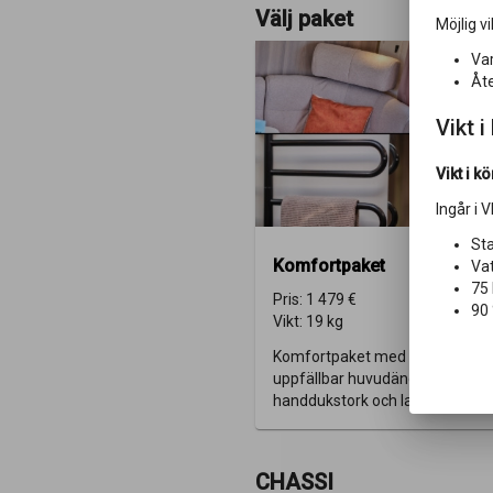
Välj paket
Möjlig vi
Var
Åte
Vikt i
Vikt i k
Ingår i 
Sta
Komfortpaket
Vat
75 
Pris:
1 479 €
90 
Vikt:
19 kg
Komfortpaket med nackkuddar, 
uppfällbar huvudända på säng,
handdukstork och lastlucka (ej v
CHASSI