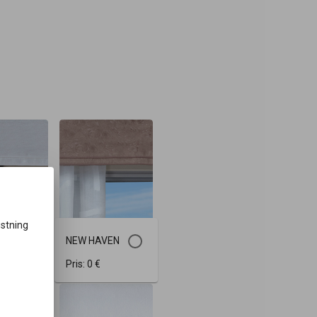
ustning
A
NEW HAVEN
 €
Pris:
0 €