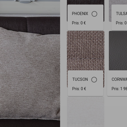
PHOENIX
TULS
Pris:
0 €
Pris:
0
TUCSON
CORNW
Pris:
0 €
Pris:
1 9