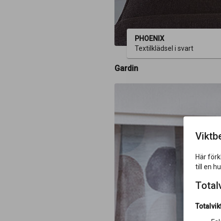
PHOENIX
Textilklädsel i svart
Gardin
Viktb
Här förk
till en h
Total
Totalvik