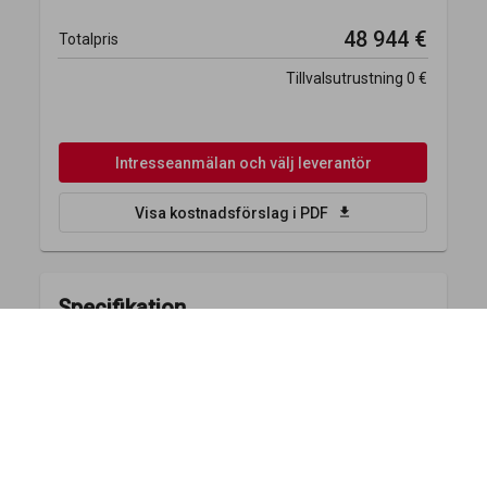
48 944 €
Totalpris
Tillvalsutrustning
0 €
Intresseanmälan och välj leverantör
download
Visa kostnadsförslag i PDF
Specifikation
Planlösning
Textil
Vikt
- Ingen
- Ingen textil -
- Ingen vikt -
planlösning -
Tillval