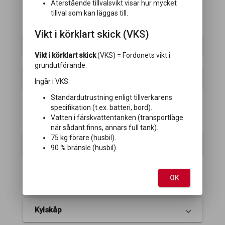
Återstående tillvalsvikt visar hur mycket
tillval som kan läggas till.
KAROSS
Vikt i körklart skick (VKS)
Lastlucka
Vikt i körklart skick
(VKS) = Fordonets vikt i
grundutförande.
Takfönster HEKI
Ingår i VKS:
Standardutrustning enligt tillverkarens
specifikation (t.ex. batteri, bord).
Vatten i färskvattentanken (transportläge
KLIMAT/VÄRME
när sådant finns, annars full tank).
75 kg förare (husbil).
Aircondition
90 % bränsle (husbil).
OK
KÖK
Kylskåp