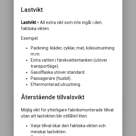
Lastvikt
Lastvikt
= All extra vikt som inte ingår i den
faktiska vikten.
Komfortpaket
Exempel:
Vikt:
19 kg
Packning: kläder, cyklar, mat, köksutrustning
m.m.
Komfortpaket med nackkuddar, elektriskt
Extra vatten i färskvattentanken (utöver
uppfällbar huvudända på säng,
transportläge).
handdukstork och lastlucka (ej vid B8)
Gasolflaska utöver standard.
Passagerare (husbil).
Eftermonterad utrustning.
CHASSI
Återstående tillvalsvikt
ATC
Möjlig vikt för ytterligare fabriksmonterade tillval
utan att lastvikten blir otillåtet liten.
Elektriskt fotsteg
Varje tillval ökar den faktiska vikten och
minskar lastvikten.