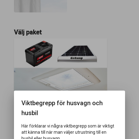
Välj paket
Ekopaket
Viktbegrepp för husvagn och
Vikt:
10 kg
husbil
Ekopaket med litiumbatteri, airvent, solcell
Här förklarar vi några viktbegrepp som är viktigt
att känna till när man väljer utrustning till en
husbil eller husvagn.