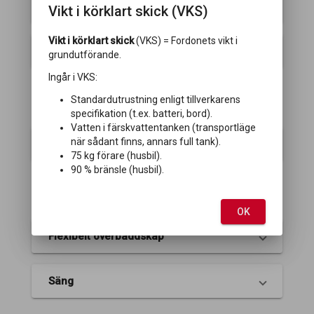
Micro
Vikt i körklart skick (VKS)
Vikt i körklart skick
(VKS) = Fordonets vikt i
Spis
grundutförande.
Ingår i VKS:
Standardutrustning enligt tillverkarens
VARDAGSRUM
specifikation (t.ex. batteri, bord).
Vatten i färskvattentanken (transportläge
när sådant finns, annars full tank).
Bord i framgrupp
75 kg förare (husbil).
90 % bränsle (husbil).
SOVRUM
OK
Flexibelt överbäddskåp
Säng