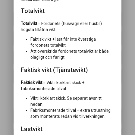
CHASSI
Totalvikt
Fälg
Totalvikt
= Fordonets (husvagn eller husbil)
högsta tillåtna vikt.
Manövreringssystem
Faktisk vikt + last får inte överstiga
fordonets totalvikt.
Att överskrida fordonets totalvikt är både
Elektriskt fotsteg
olagligt och farligt.
Faktisk vikt (Tjänstevikt)
Hydrauliska stödben
Faktisk vikt
= Vikt i körklart skick +
fabriksmonterade tillval.
Vikt i körklart skick. Se separat avsnitt
KAROSS
nedan.
Fabriksmonterade tillval = extra utrustning
Panoramafönster
som monterats redan vid tillverkningen.
Lastvikt