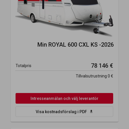
Min
ROYAL 600 CXL KS -2026
78 146 €
Totalpris
Tillvalsutrustning
0 €
Intresseanmälan och välj leverantör
download
Visa kostnadsförslag i PDF