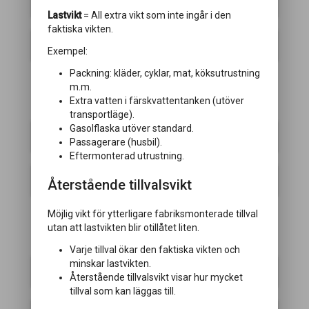
Fönster
Lastvikt
= All extra vikt som inte ingår i den
faktiska vikten.
Ytterdörr
Exempel:
Packning: kläder, cyklar, mat, köksutrustning
m.m.
Extra vatten i färskvattentanken (utöver
KLIMAT/VÄRME
transportläge).
Gasolflaska utöver standard.
Aircondition
Passagerare (husbil).
Eftermonterad utrustning.
Aldeflow
Återstående tillvalsvikt
Möjlig vikt för ytterligare fabriksmonterade tillval
utan att lastvikten blir otillåtet liten.
KÖK
Varje tillval ökar den faktiska vikten och
minskar lastvikten.
Kylskåp
Återstående tillvalsvikt visar hur mycket
tillval som kan läggas till.