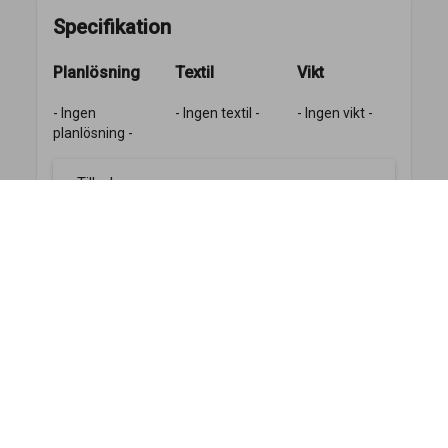
Specifikation
Planlösning
Textil
Vikt
- Ingen
- Ingen textil -
- Ingen vikt -
planlösning -
Tillval
Standard tillval
KABE reserverar sig mot ev. sakfel, felskrivningar, pris- och
utrustningsförändringar. KABE förbehåller sig rätten till ändring av
konstruktion och data utan föregående meddelande. Priser gäller
cirkapriser tills dess att ny prislista utkommer. ”Vikt i körklart skick”
anges i ECE-R 1230/2012 och är vikten på fordonet med
bränsletankarna fyllda till minst 90%, inklusive förarens vikt liksom
vikten hos bränsle och vätskor, monterat med