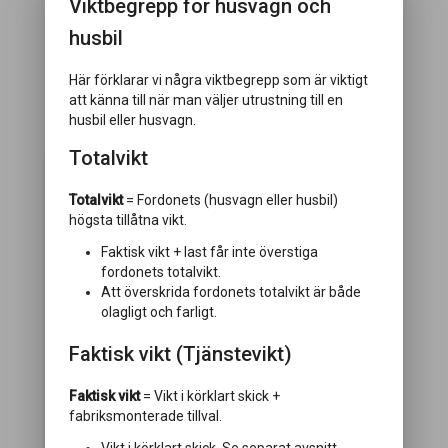
Viktbegrepp för husvagn och
husbil
Här förklarar vi några viktbegrepp som är viktigt
att känna till när man väljer utrustning till en
husbil eller husvagn.
Välj paket
Totalvikt
Totalvikt
= Fordonets (husvagn eller husbil)
högsta tillåtna vikt.
Faktisk vikt + last får inte överstiga
fordonets totalvikt.
Att överskrida fordonets totalvikt är både
olagligt och farligt.
Faktisk vikt (Tjänstevikt)
Designpaket
Vikt:
28 kg
Faktisk vikt
= Vikt i körklart skick +
fabriksmonterade tillval.
Desigpaket med Heki 2, Alufälg, Dörr med
fönster och Täckkåpa dragbalkar