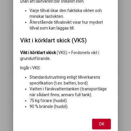
utan att lastvikten blir otillåtet liten.
Varje tillval ökar den faktiska vikten och
minskar lastvikten.
KLIMAT/VÄRME
Återstående tillvalsvikt visar hur mycket
tillval som kan läggas till.
Aircondition
Vikt i körklart skick (VKS)
Vikt i körklart skick
(VKS) = Fordonets vikt i
KÖK
grundutförande.
Ingår i VKS:
Kylskåp
Standardutrustning enligt tillverkarens
specifikation (t.ex. batteri, bord).
Micro
Vatten i färskvattentanken (transportläge
när sådant finns, annars full tank).
75 kg förare (husbil).
Ugn
90 % bränsle (husbil).
OK