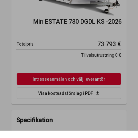
Min
ESTATE 780 DGDL KS -2026
73 793 €
Totalpris
Tillvalsutrustning
0 €
Intresseanmälan och välj leverantör
download
Visa kostnadsförslag i PDF
Specifikation
Planlösning
Textil
Vikt