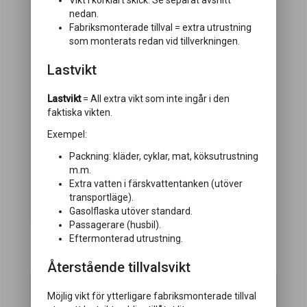
Vikt i körklart skick. Se separat avsnitt
nedan.
Fabriksmonterade tillval = extra utrustning
som monterats redan vid tillverkningen.
Lastvikt
Lastvikt
= All extra vikt som inte ingår i den
faktiska vikten.
Exempel:
Komfortpaket
Packning: kläder, cyklar, mat, köksutrustning
m.m.
Vikt:
8 kg
Extra vatten i färskvattentanken (utöver
Komfortpaket med hyllor i överskåp,
transportläge).
nackkuddar och handdukstork
Gasolflaska utöver standard.
Passagerare (husbil).
Eftermonterad utrustning.
CHASSI
Återstående tillvalsvikt
Elektriskt fotsteg
Möjlig vikt för ytterligare fabriksmonterade tillval