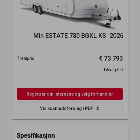
Min
ESTATE 780 BGXL KS -2026
€ 73 793
Totalpris
Tilvalg
€ 0
Registrer din interesse og velg forhandler
download
Vis kostnadsforslag i PDF
Spesifikasjon