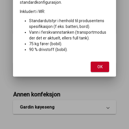
standardkonfigurasjon.
Inkludert i WR:
Soverom
Standardutstyr i henhold til produsentens
Fleksibelt overskap
spesifikasjon (f.eks. batteri, bord).
Vann i ferskvannstanken (transportmodus
der det er aktuelt, ellers full tank).
75 kg fører (bobil).
90 % drivstoff (bobil).
Elektrisitet/Teknikk
OK
Antenne
Annen konfeksjon
Gardin køyeseng