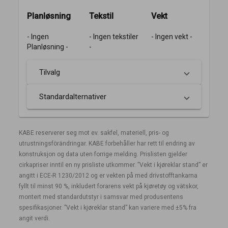
Planløsning
Tekstil
Vekt
- Ingen
- Ingen tekstiler
- Ingen vekt -
Planløsning -
-
Tilvalg
Standardalternativer
KABE reserverer seg mot ev. sakfel, materiell, pris- og
utrustningsförändringar. KABE forbehåller har rett til endring av
konstruksjon og data uten forrige melding. Prislisten gjelder
cirkapriser inntil en ny prisliste utkommer. ”Vekt i kjøreklar stand” er
angitt i ECE-R 1230/2012 og er vekten på med drivstofftankarna
fyllt til minst 90 %, inkludert forarens vekt på kjøretøy og vätskor,
montert med standardutstyr i samsvar med produsentens
spesifikasjoner. ”Vekt i kjøreklar stand” kan variere med ±5% fra
angit verdi.