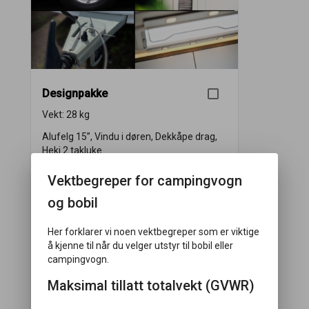
Designpakke
Vekt:
28 kg
Alufelg 15”, Vindu i døren, Dekkåpe drag,
Heki 2 takluke
Vektbegreper for campingvogn
og bobil
Her forklarer vi noen vektbegreper som er viktige
å kjenne til når du velger utstyr til bobil eller
campingvogn.
Maksimal tillatt totalvekt (GVWR)
Komfortpakke