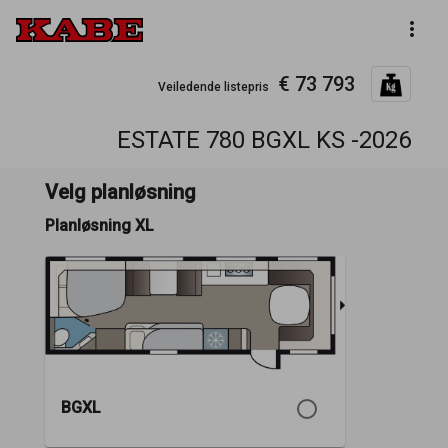
more_vert
€ 73 793
Veiledende listepris
ESTATE 780 BGXL KS -2026
Velg planløsning
Planløsning XL
BGXL