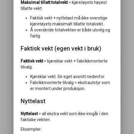
Maksimal tillatt totalvekt
= kjøretøyets høyest
tillatte vekt.
Vekt:
8 kg
Faktisk vekt + nyttelast må ikke overstige
Komfortpakke med hyller i overskap,
kjøretøyets maksimalt tillatte totalvekt.
nakkestøtter, håndkletørker og lasteluke
Å overskride totalvekten er både ulovlig og
farlig.
Chassis
Faktisk vekt (egen vekt i bruk)
Elektrisk stigtrinn
Faktisk vekt
= kjøreklar vekt + fabrikkmonterte
tilvalg.
Kjøreklar vekt. Se eget avsnitt nedenfor.
Fabrikkmonterte tilvalg = ekstrautstyr som
Karosseri
er montert under produksjon.
Lasteluke
Nyttelast
Nyttelast
= all ekstra vekt som ikke inngår i den
faktiske vekten.
Klima/Varme
Eksempler: