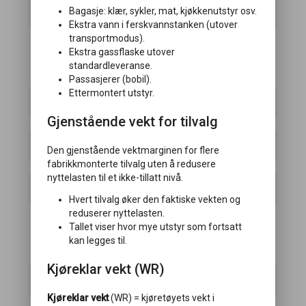
Aircondition
Bagasje: klær, sykler, mat, kjøkkenutstyr osv.
Ekstra vann i ferskvannstanken (utover
transportmodus).
Ekstra gassflaske utover
standardleveranse.
Kjøkken
Passasjerer (bobil).
Ettermontert utstyr.
Kjøleskap
Gjenstående vekt for tilvalg
Mikro
Den gjenstående vektmarginen for flere
fabrikkmonterte tilvalg uten å redusere
nyttelasten til et ikke-tillatt nivå.
Ovn
Hvert tilvalg øker den faktiske vekten og
reduserer nyttelasten.
Tallet viser hvor mye utstyr som fortsatt
kan legges til.
Stue
Kjøreklar vekt (WR)
Fleksibelt overskap
Kjøreklar vekt
(WR) = kjøretøyets vekt i