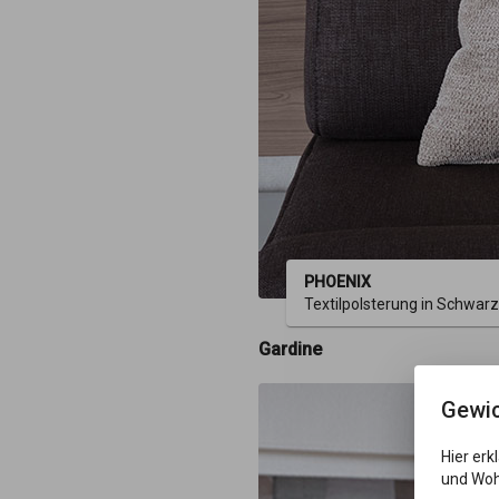
PHOENIX
Textilpolsterung in Schwarz
Gardine
Gewic
Hier erk
und Woh