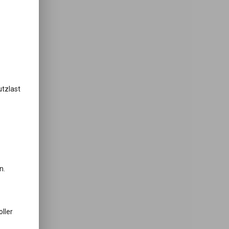
utzlast
n.
ller