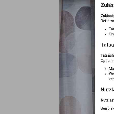
Zulä
Zuläss
Reisemob
Tat
Ein
Tatsä
Tatsäch
Optione
Mas
Wer
ver
Nutzl
Nutzlas
Beispiel