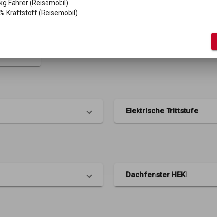
kg Fahrer (Reisemobil).
% Kraftstoff (Reisemobil).
,
l,
lappe
Elektrische Trittstufe
Dachfenster HEKI