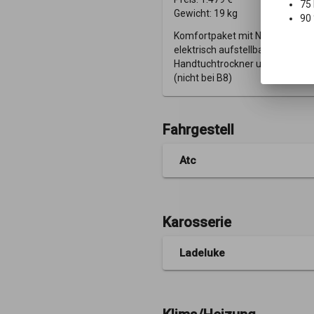
75 
Gewicht:
19 kg
90 
Komfortpaket mit Nackenkissen
elektrisch aufstellbarem Kopftei
Handtuchtrockner und Servicek
(nicht bei B8)
Fahrgestell
Atc
Karosserie
Ladeluke