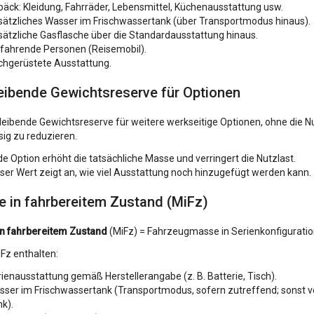
äck: Kleidung, Fahrräder, Lebensmittel, Küchenausstattung usw.
sätzliches Wasser im Frischwassertank (über Transportmodus hinaus).
ätzliche Gasflasche über die Standardausstattung hinaus.
Vorhang
tfahrende Personen (Reisemobil).
nicht
chgerüstete Ausstattung.
gewählt
Preis:
0 €
sterter heller Gardine.
eibende Gewichtsreserve für Optionen
leibende Gewichtsreserve für weitere werkseitige Optionen, ohne die N
ig zu reduzieren.
e Option erhöht die tatsächliche Masse und verringert die Nutzlast.
ser Wert zeigt an, wie viel Ausstattung noch hinzugefügt werden kann.
 in fahrbereitem Zustand (MiFz)
n fahrbereitem Zustand
(MiFz) = Fahrzeugmasse in Serienkonfiguratio
iFz enthalten:
ienausstattung gemäß Herstellerangabe (z. B. Batterie, Tisch).
ser im Frischwassertank (Transportmodus, sofern zutreffend; sonst vo
k).