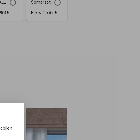
ALL
Somerset
988 €
Preis:
1.988 €
mobilen