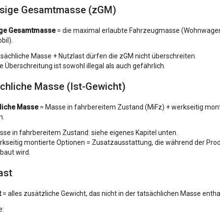
ssige Gesamtmasse (zGM)
ige Gesamtmasse
= die maximal erlaubte Fahrzeugmasse (Wohnwage
PHOENIX
TULS
il).
Preis:
0 €
Preis:
sächliche Masse + Nutzlast dürfen die zGM nicht überschreiten.
e Überschreitung ist sowohl illegal als auch gefährlich.
chliche Masse (Ist-Gewicht)
liche Masse
= Masse in fahrbereitem Zustand (MiFz) + werkseitig mont
n.
se in fahrbereitem Zustand: siehe eigenes Kapitel unten.
kseitig montierte Optionen = Zusatzausstattung, die während der Pro
TUCSON
CORNW
baut wird.
Preis:
0 €
Preis:
0 
ast
t
= alles zusätzliche Gewicht, das nicht in der tatsächlichen Masse enthal
e: