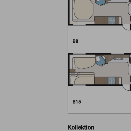
B8
B15
Kollektion