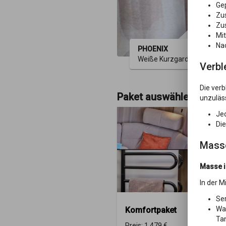
Gep
Zu
Zus
Mi
Na
PHOENIX
Weiße Kurzgardine mit gemu
Verbl
Die verb
Paket auswählen
unzuläss
Jed
Die
Masse
Masse i
In der M
Ser
Was
Komfortpaket
Tan
Preis:
1.479 €