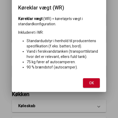
Køreklar vægt (WR)
Karosseri
Køreklar vægt
(WR) = køretøjets vægt i
Serviceluge
standardkonfiguration.
Inkluderet i WR:
Tagvindue HEKI
Standardudstyr i henhold til producentens
specifikation (f.eks. batteri, bord).
Vand i ferskvandstanken (transporttilstand
hvor det er relevant, ellers fuld tank).
Klima/Varme
75 kg fører af autocamperen.
90 % brændstof (autocamper).
Aircondition
OK
Køkken
Køleskab