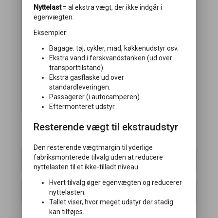
Nyttelast
= al ekstra vægt, der ikke indgår i
egenvægten.
Eksempler:
Bagage: tøj, cykler, mad, køkkenudstyr osv.
Komfortpakke
Ekstra vand i ferskvandstanken (ud over
Vægt:
19 kg
transporttilstand).
Ekstra gasflaske ud over
Komfortpakke med nakkepuder, elektrisk
standardleveringen.
opklappelig hovedgærde på seng,
Passagerer (i autocamperen).
håndklædetørrer og lastluge (ikke ved B8)
Eftermonteret udstyr.
Resterende vægt til ekstraudstyr
Chassis
Den resterende vægtmargin til yderlige
fabriksmonterede tilvalg uden at reducere
ATC
nyttelasten til et ikke-tilladt niveau.
Hvert tilvalg øger egenvægten og reducerer
Elektrisk indgangstrin
nyttelasten.
Tallet viser, hvor meget udstyr der stadig
kan tilføjes.