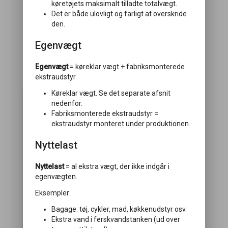
køretøjets maksimalt tilladte totalvægt.
Det er både ulovligt og farligt at overskride
den.
Egenvægt
Egenvægt
= køreklar vægt + fabriksmonterede
Vælg pakke
ekstraudstyr.
Køreklar vægt. Se det separate afsnit
nedenfor.
Fabriksmonterede ekstraudstyr =
ekstraudstyr monteret under produktionen.
Nyttelast
Nyttelast
= al ekstra vægt, der ikke indgår i
egenvægten.
Økopakke
Eksempler:
Vægt:
10 kg
Bagage: tøj, cykler, mad, køkkenudstyr osv.
Ekstra vand i ferskvandstanken (ud over
Økopakke med lithiumbatteri, luftventil,