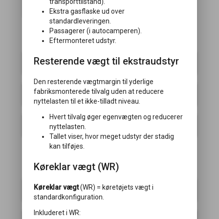
transporttilstand).
solcelle
Ekstra gasflaske ud over
standardleveringen.
Passagerer (i autocamperen).
Chassis
Eftermonteret udstyr.
Resterende vægt til ekstraudstyr
Mover
Den resterende vægtmargin til yderlige
fabriksmonterede tilvalg uden at reducere
Elektrisk indgangstrin
nyttelasten til et ikke-tilladt niveau.
Hvert tilvalg øger egenvægten og reducerer
Hydrauliske støtteben
nyttelasten.
Tallet viser, hvor meget udstyr der stadig
kan tilføjes.
Køreklar vægt (WR)
Karosseri
Køreklar vægt
(WR) = køretøjets vægt i
Vindue
standardkonfiguration.
Inkluderet i WR: