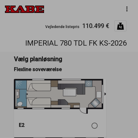
more_vert
110.499 €
Vejledende listepris
IMPERIAL 780 TDL FK KS-2026
Vælg planløsning
Flexline soveværelse
E2