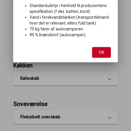
Yderdør
Standardudstyr i henhold til producentens
specifikation (f.eks. batteri, bord).
Vand i ferskvandstanken (transporttilstand
hvor det er relevant, ellers fuld tank).
Klima/Varme
75 kg fører af autocamperen.
90 % brændstof (autocamper).
Aldeflow
OK
Køkken
Køleskab
Soveværelse
Fleksibelt overskab