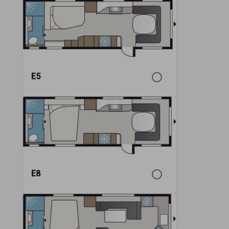
E5
E8